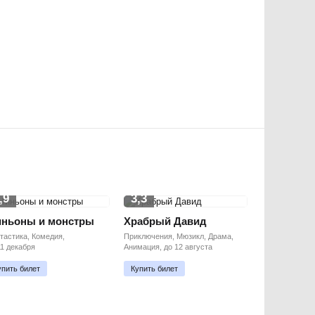
,9
3,3
ньоны и монстры
Храбрый Давид
тастика, Комедия,
Приключения, Мюзикл, Драма,
11 декабря
Анимация, до 12 августа
упить билет
Купить билет