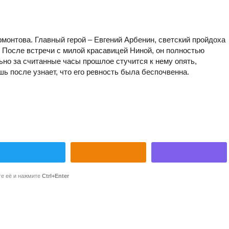
онтова. Главный герой – Евгений Арбенин, светский пройдоха
. После встречи с милой красавицей Ниной, он полностью
ьно за считанные часы прошлое стучится к нему опять,
шь после узнает, что его ревность была беспочвенна.
те её и нажмите
Ctrl+Enter