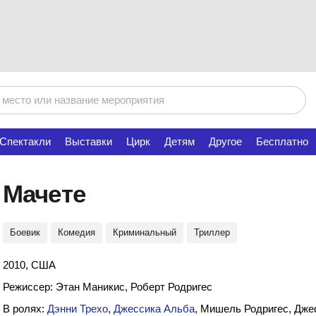
Спектакли
Выставки
Цирк
Детям
Другое
Бесплатно
Мачете
Боевик
Комедия
Криминальный
Триллер
2010, США
Режиссер: Этан Маникис, Роберт Родригес
В ролях:
Дэнни Трехо
,
Джессика Альба
, Мишель Родригес, Дж