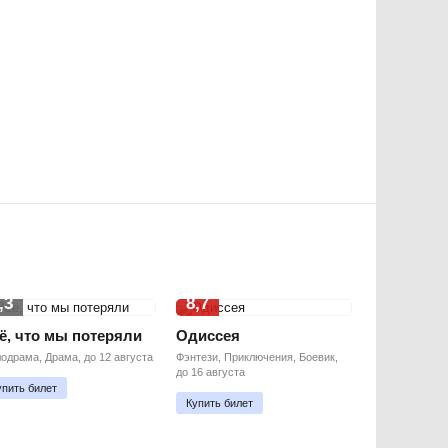
,3
8,7
ё, что мы потеряли
Одиссея
одрама, Драма, до 12 августа
Фэнтези, Приключения, Боевик,
до 16 августа
упить билет
Купить билет