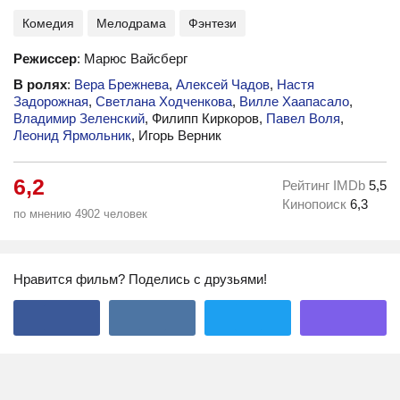
Комедия
Мелодрама
Фэнтези
Режиссер
: Марюс Вайсберг
В ролях
:
Вера Брежнева
,
Алексей Чадов
,
Настя
Задорожная
,
Светлана Ходченкова
,
Вилле Хаапасало
,
Владимир Зеленский
, Филипп Киркоров,
Павел Воля
,
Леонид Ярмольник
, Игорь Верник
6,2
Рейтинг IMDb
5,5
Кинопоиск
6,3
по мнению 4902 человек
Нравится фильм? Поделись с друзьями!