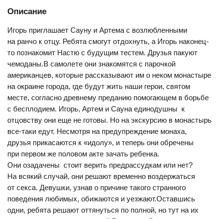
Описание
Игорь приглашает Сауну и Артема с возлюбленными
на ранчо к отцу. Ребята смогут отдохнуть, а Игорь наконец-
то познакомит Настю с будущим тестем. Друзья пакуют
чемоданы.В самолете они знакомятся с парочкой
американцев, которые рассказывают им о неком монастыре
на окраине города, где будут жить наши герои, святом
месте, согласно древнему преданию помогающем в борьбе
с бесплодием. Игорь, Артем и Сауна единодушны  к
отцовству они еще не готовы. Но на экскурсию в монастырь
все-таки едут. Несмотря на предупреждение монаха,
друзья прикасаются к «идолу», и теперь они обречены
при первом же половом акте зачать ребенка.
Они озадачены  стоит верить предрассудкам или нет?
На всякий случай, они решают временно воздержаться
от секса. Девушки, узнав о причине такого странного
поведения любимых, обижаются и уезжают.Оставшись
одни, ребята решают оттянуться по полной, но тут на их