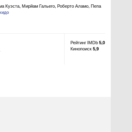
ма Куэста, Мирйам Гальего, Роберто Аламо, Пепа
хидо
Рейтинг IMDb
5,0
Кинопоиск
5,9