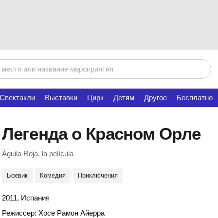
Спектакли
Выставки
Цирк
Детям
Другое
Бесплатно
Легенда о Красном Орле
Águila Roja, la película
Боевик
Комедия
Приключения
2011, Испания
Режиссер: Хосе Рамон Айерра