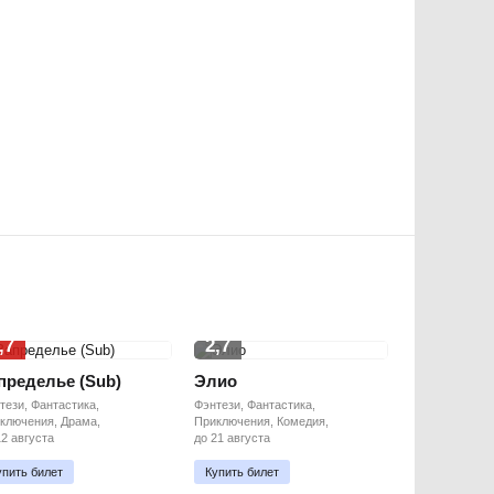
,7
2,7
пределье (Sub)
Элио
тези, Фантастика,
Фэнтези, Фантастика,
ключения, Драма,
Приключения, Комедия,
12 августа
до 21 августа
упить билет
Купить билет