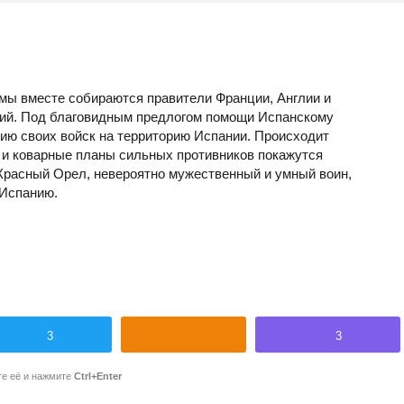
емы вместе собираются правители Франции, Англии и
кий. Под благовидным предлогом помощи Испанскому
ию своих войск на территорию Испании. Происходит
и и коварные планы сильных противников покажутся
Красный Орел, невероятно мужественный и умный воин,
Испанию.
3
3
те её и нажмите
Ctrl+Enter