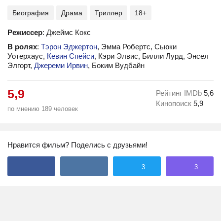
Биография
Драма
Триллер
18+
Режиссер
: Джеймс Кокс
В ролях
:
Тэрон Эджертон
, Эмма Робертс, Сьюки
Уотерхаус,
Кевин Спейси
, Кэри Элвис, Билли Лурд, Энсел
Элгорт,
Джереми Ирвин
, Боким Вудбайн
5,9
Рейтинг IMDb
5,6
Кинопоиск
5,9
по мнению 189 человек
Нравится фильм? Поделись с друзьями!
3
3