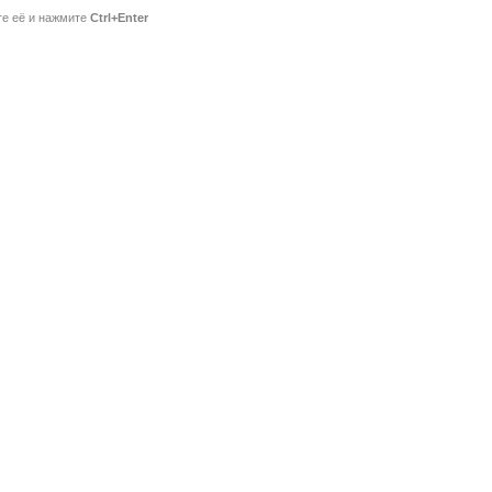
те её и нажмите
Ctrl+Enter