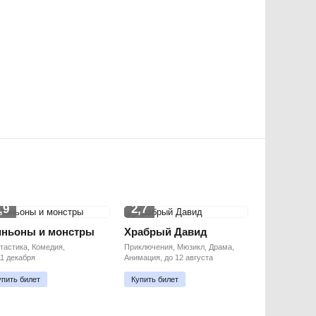
,9
2,7
ньоны и монстры
Храбрый Давид
тастика, Комедия,
Приключения, Мюзикл, Драма,
11 декабря
Анимация, до 12 августа
упить билет
Купить билет