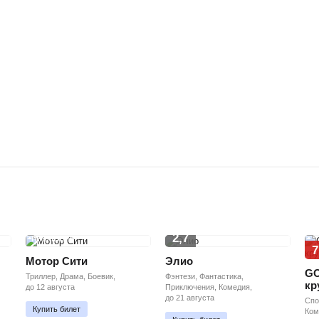
2,7
ПРЕМЬЕРА
7
Мотор Сити
Элио
GO
Триллер, Драма, Боевик,
Фэнтези, Фантастика,
кр
до 12 августа
Приключения, Комедия,
до 21 августа
Спо
Купить билет
Ком