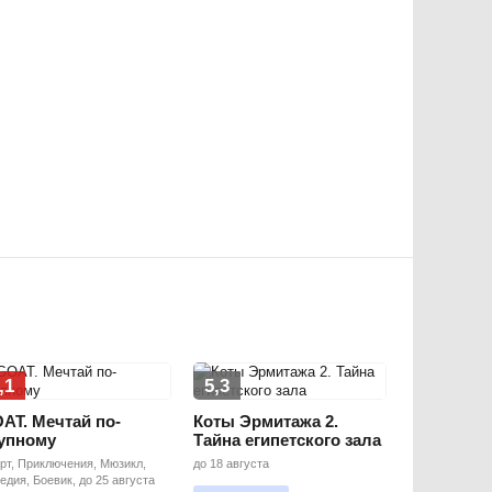
,1
5,3
AT. Мечтай по-
Коты Эрмитажа 2.
упному
Тайна египетского зала
рт, Приключения, Мюзикл,
до 18 августа
едия, Боевик, до 25 августа