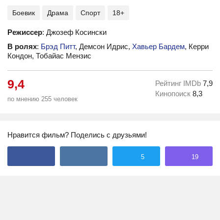
Боевик
Драма
Спорт
18+
Режиссер
: Джозеф Косински
В ролях
:
Брэд Питт
, Демсон Идрис,
Хавьер Бардем
, Керри
Кондон, Тобайас Мензис
9,4
Рейтинг IMDb
7,9
Кинопоиск
8,3
по мнению 255 человек
Нравится фильм? Поделись с друзьями!
5
19