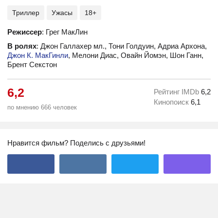
Триллер
Ужасы
18+
Режиссер
: Грег МакЛин
В ролях
: Джон Галлахер мл., Тони Голдуин, Адриа Архона,
Джон К. МакГинли
, Мелони Диас, Овайн Йомэн, Шон Ганн,
Брент Секстон
6,2
Рейтинг IMDb
6,2
Кинопоиск
6,1
по мнению 666 человек
Нравится фильм? Поделись с друзьями!