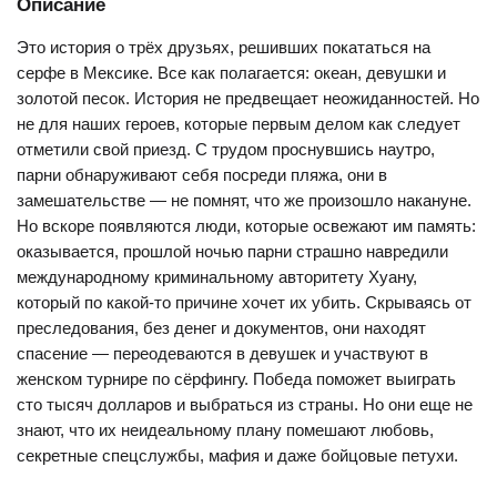
Описание
Это история о трёх друзьях, решивших покататься на
серфе в Мексике. Все как полагается: океан, девушки и
золотой песок. История не предвещает неожиданностей. Но
не для наших героев, которые первым делом как следует
отметили свой приезд. С трудом проснувшись наутро,
парни обнаруживают себя посреди пляжа, они в
замешательстве — не помнят, что же произошло накануне.
Но вскоре появляются люди, которые освежают им память:
оказывается, прошлой ночью парни страшно навредили
международному криминальному авторитету Хуану,
который по какой-то причине хочет их убить. Скрываясь от
преследования, без денег и документов, они находят
спасение — переодеваются в девушек и участвуют в
женском турнире по сёрфингу. Победа поможет выиграть
сто тысяч долларов и выбраться из страны. Но они еще не
знают, что их неидеальному плану помешают любовь,
секретные спецслужбы, мафия и даже бойцовые петухи.