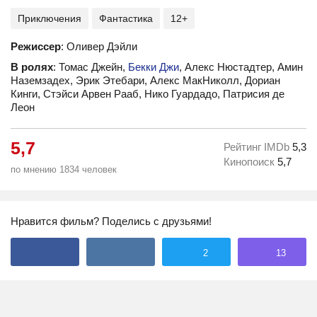
Приключения
Фантастика
12+
Режиссер
: Оливер Дэйли
В ролях
: Томас Джейн,
Бекки Джи
, Алекс Нюстадтер, Амин
Наземзадех, Эрик Этебари, Алекс МакНиколл, Дориан
Кинги, Стэйси Арвен Рааб, Нико Гуардадо, Патрисия де
Леон
5,7
Рейтинг IMDb
5,3
Кинопоиск
5,7
по мнению 1834 человек
Нравится фильм? Поделись с друзьями!
2
13