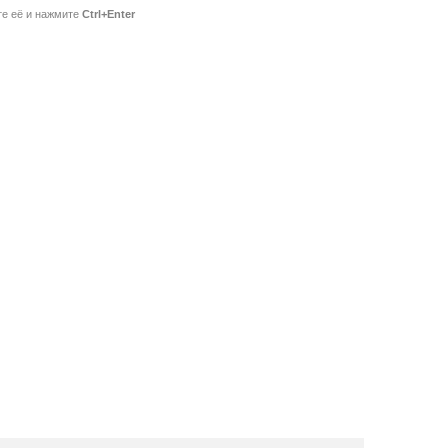
те её и нажмите
Ctrl+Enter